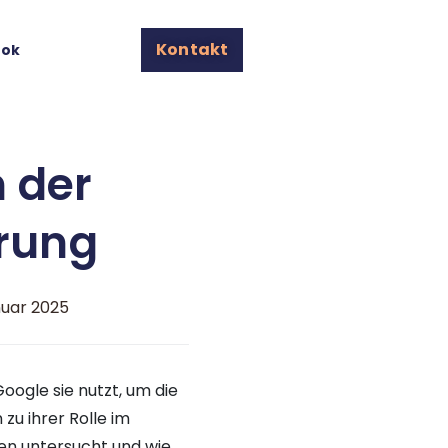
Kontakt
ook
n der
rung
anuar 2025
oogle sie nutzt, um die
 zu ihrer Rolle im
en untersucht und wie