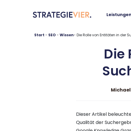
springen
Leistunge
Start
-
SEO
-
-
Die Rolle von Entitäten in de
Die 
Suc
Michael
Dieser Artikel beleucht
Qualität der Suchergebni
Google Knowledge Graph