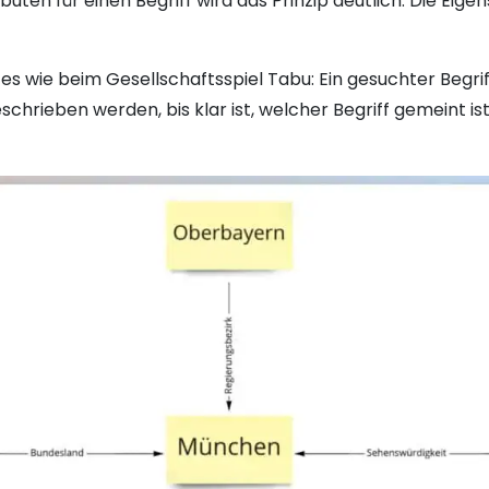
uten für einen Begriff wird das Prinzip deutlich: Die Eige
es wie beim Gesellschaftsspiel Tabu: Ein gesuchter Begri
chrieben werden, bis klar ist, welcher Begriff gemeint ist