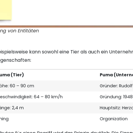
ung von Entitäten
ispielsweise kann sowohl eine Tier als auch ein Unterneh
igenschaften:
uma (Tier)
Puma (Unter
öhe: 60 – 90 cm
Gründer: Rudolf
eschwindigkeit: 64 – 80 km/h
Gründung: 1948
änge: 2,4 m
Hauptsitz: Her
hing
Organization