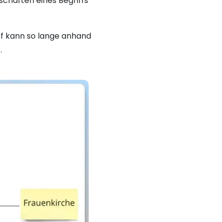
nschaften eines Begriffs
ff kann so lange anhand
.