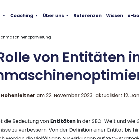
n
Coaching
Über uns
Referenzen
Wissen
e-b
r Suchmaschinenoptimierung
Rolle von Entitäten i
hmaschinenoptimie
 Hohenleitner
am
22. November 2023
aktualisiert 12. J
et die Bedeutung von
Entitäten
in der SEO-Welt und wie G
sse zu verbessern. Von der Definition einer Entität bis hin
 werden die vielfältigen Auswirkungen auf SEO-Strategi