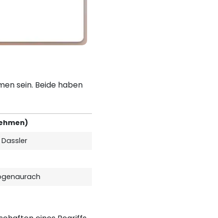
men sein. Beide haben
nehmen)
 Dassler
zogenaurach