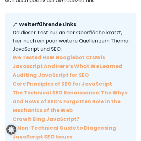
sich auch positiv auf die Ladezeit aus.
🔗
Weiterführende Links
Da dieser Test nur an der Oberfläche kratzt,
hier noch ein paar weitere Quellen zum Thema
JavaScript und SEO:
We Tested How Googlebot Crawls
Javascript And Here’s What We Learned
Auditing JavaScript for SEO
Core Principles of SEO for JavaScript
The Technical SEO Renaissance: The Whys
and Hows of SEO’s Forgotten Role in the
Mechanics of the Web
Crawlt Bing JavaScript?
A Non-Technical Guide to Diagnosing
JavaScript SEO Issues