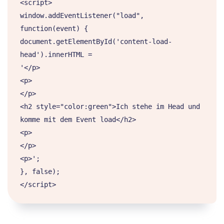
<script>

window.addEventListener("load", 
function(event) {

document.getElementById('content-load-
head').innerHTML =

'</p>

<p>

</p>

<h2 style="color:green">Ich stehe im Head und 
komme mit dem Event load</h2>

<p>

</p>

<p>';

}, false);

</script>