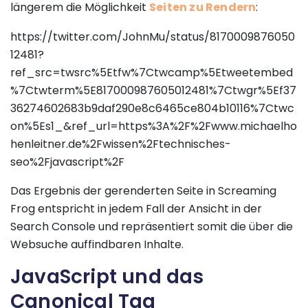
längerem die Möglichkeit
Seiten zu Rendern
:
https://twitter.com/JohnMu/status/8170009876050
12481?
ref_src=twsrc%5Etfw%7Ctwcamp%5Etweetembed
%7Ctwterm%5E817000987605012481%7Ctwgr%5Ef37
36274602683b9daf290e8c6465ce804b10116%7Ctwc
on%5Es1_&ref_url=https%3A%2F%2Fwww.michaelho
henleitner.de%2Fwissen%2Ftechnisches-
seo%2Fjavascript%2F
Das Ergebnis der gerenderten Seite in Screaming
Frog entspricht in jedem Fall der Ansicht in der
Search Console und repräsentiert somit die über die
Websuche auffindbaren Inhalte.
JavaScript und das
Canonical Tag