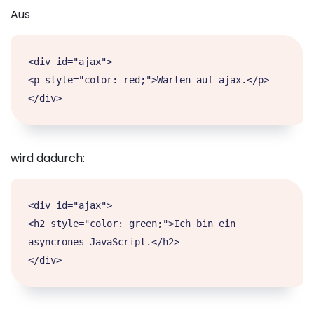
Aus
<div id="ajax">

<p style="color: red;">Warten auf ajax.</p>

</div>
wird dadurch:
<div id="ajax">

<h2 style="color: green;">Ich bin ein 
asyncrones JavaScript.</h2>

</div>