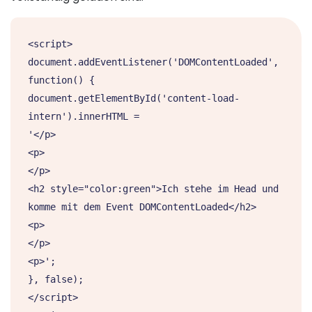
<script> 

document.addEventListener('DOMContentLoaded', 
function() {

document.getElementById('content-load-
intern').innerHTML =

'</p>

<p>

</p>

<h2 style="color:green">Ich stehe im Head und 
komme mit dem Event DOMContentLoaded</h2>

<p>

</p>

<p>';

}, false);

</script>
