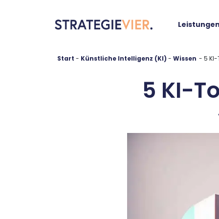
springen
Leistunge
Start
-
Künstliche Intelligenz (KI)
-
-
5 KI-
5 KI-To