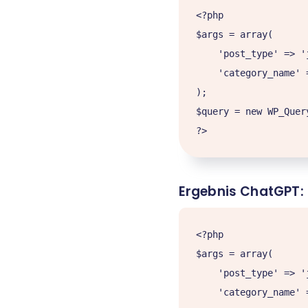
<?php

$args = array(

    'post_type' => 'jobs',

    'category_name' => 'art'

);

$query = new WP_Query
Ergebnis ChatGPT:
<?php

$args = array(

    'post_type' => 'jobs', // Change "jobs" to the name of your custom post type

    'category_name' => 'art', // Change "art" to the name of your category
