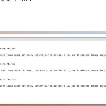
archien h1 bis h3