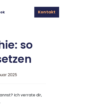
Kontakt
ook
hie: so
nsetzen
anuar 2025
nnst? Ich verrate dir,
.