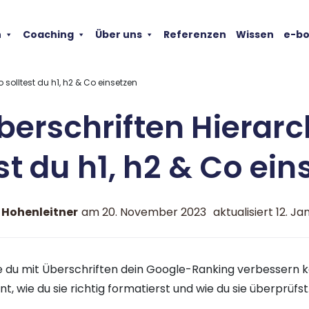
n
Coaching
Über uns
Referenzen
Wissen
e-b
o solltest du h1, h2 & Co einsetzen
erschriften Hierarc
st du h1, h2 & Co ei
 Hohenleitner
am
20. November 2023
aktualisiert 12. J
 du mit Überschriften dein Google-Ranking verbessern ka
t, wie du sie richtig formatierst und wie du sie überprüfst